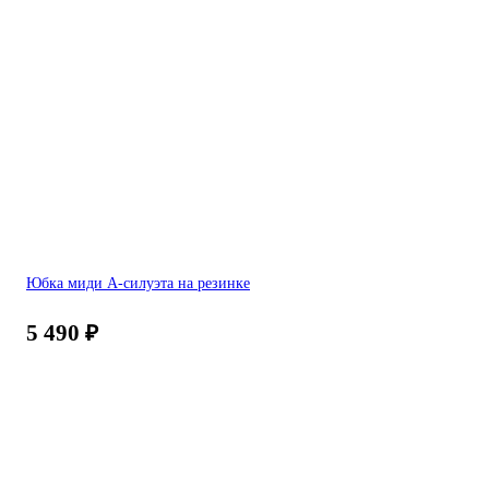
Юбка миди А-силуэта на резинке
5 490
₽