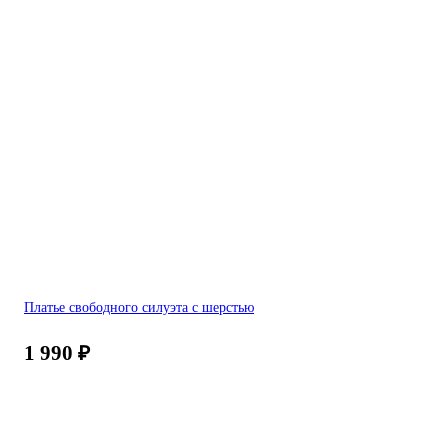
Платье свободного силуэта с шерстью
1 990
₽