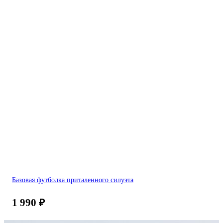
Базовая футболка приталенного силуэта
1 990
₽