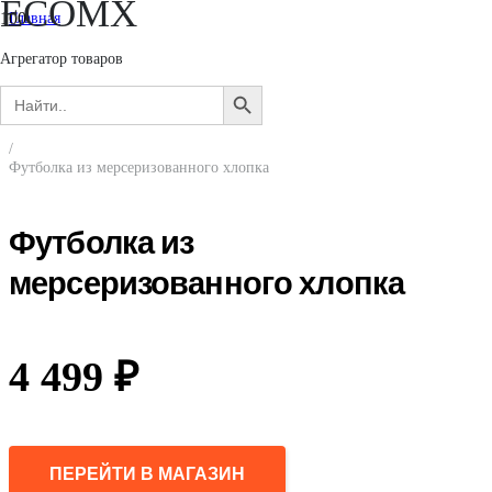
ECOMX
Главная
/
Женщинам
Агрегатор товаров
/
Search
Одежда
SEARCH
for:
/
BUTTON
Футболки и лонгсливы
/
Футболка из мерсеризованного хлопка
Футболка из
мерсеризованного хлопка
4 499
₽
ПЕРЕЙТИ В МАГАЗИН