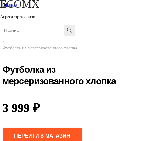
ECOMX
Главная
/
Женщинам
Агрегатор товаров
/
Search
Одежда
SEARCH
for:
/
BUTTON
Футболки и лонгсливы
/
Футболка из мерсеризованного хлопка
Футболка из
мерсеризованного хлопка
3 999
₽
ПЕРЕЙТИ В МАГАЗИН