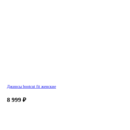
Джинсы bootcut fit женские
8 999
₽