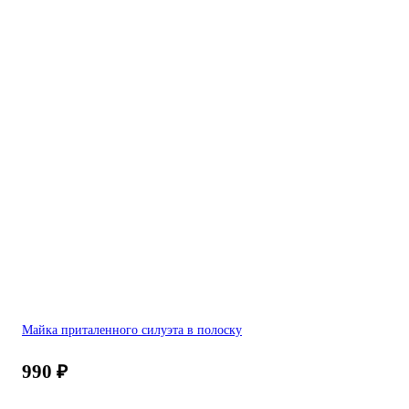
Майка приталенного силуэта в полоску
990
₽