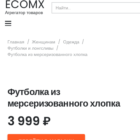
ECOMX
Search
for:
Агрегатор товаров
Главная
/
Женщинам
/
Одежда
/
Футболки и лонгсливы
/
Футболка из мерсеризованного хлопка
Футболка из
мерсеризованного хлопка
3 999
₽