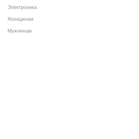
Электроника
Женщинам
Мужчинам
Информация
Brands
Home
My Account
Shop
Главная
Контакты
О сервисе
Контакты