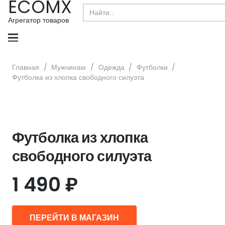
ECOMX
Search
for:
Агрегатор товаров
Главная
/
Мужчинам
/
Одежда
/
Футболки
/
Футболка из хлопка свободного силуэта
Футболка из хлопка
свободного силуэта
1 490
₽
ПЕРЕЙТИ В МАГАЗИН