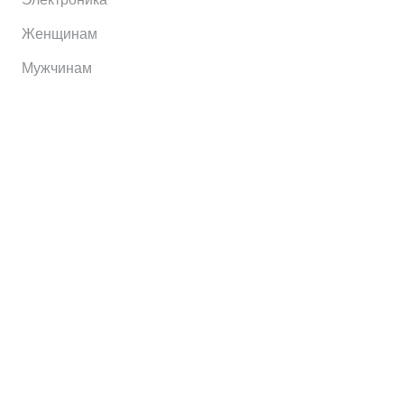
Женщинам
Мужчинам
Информация
Brands
Home
My Account
Shop
Главная
Контакты
О сервисе
Контакты