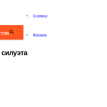
О сервисе
TTON
Контакты
 силуэта