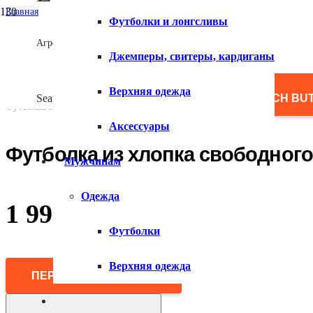
Главная
Футболки и лонгсливы
/
Мужчинам
Агрегатор товаров
/
Джемперы, свитеры, кардиганы
Одежда
/
Футболки
Верхняя одежда
/
Search for:
SEARCH BU
Футболка из хлопка свободного силуэта
Аксессуары
Футболка из хлопка свободного
Мужчинам
Одежда
1 990
₽
Футболки
Верхняя одежда
ПЕРЕЙТИ В МАГАЗИН