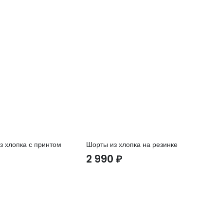
з хлопка с принтом
Шорты из хлопка на резинке
Фу
ме
2 990
₽
2