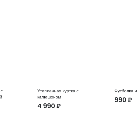
 с
Утепленная куртка с
Футболка и
й
капюшоном
990
₽
4 990
₽