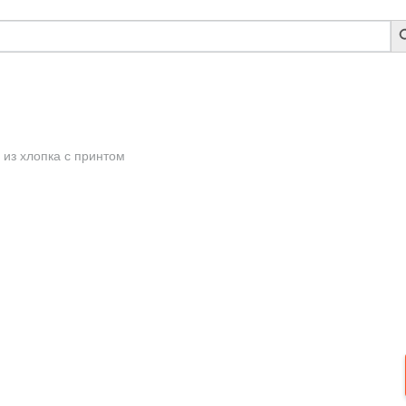
S
B
 из хлопка с принтом