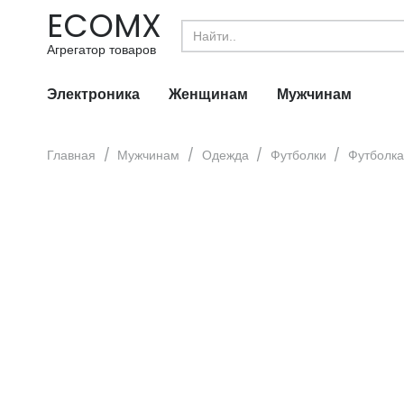
ECOMX
Search
for:
Агрегатор товаров
Электроника
Женщинам
Мужчинам
Главная
/
Мужчинам
/
Одежда
/
Футболки
/
Футболка