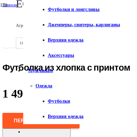
ECOMX
Главная
Футболки и лонгсливы
/
Мужчинам
О сервисе
/
Джемперы, свитеры, кардиганы
Агрегатор товаров
Одежда
/
Футболки
Search
Верхняя одежда
SEARCH
/
for:
Контакты
BUTTON
Футболка из хлопка с принтом
Аксессуары
Футболка из хлопка с принтом
Мужчинам
Одежда
1 490
₽
Футболки
Верхняя одежда
ПЕРЕЙТИ В МАГАЗИН