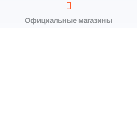
Официальные магазины
Мы работаем только с официальными магазинами и
выгружаем оригинальные товары
Поиск лучших цен
Вам не нужно заходить на каждый сайт и сравнивать
цены, теперь всё доступно на ECOMX