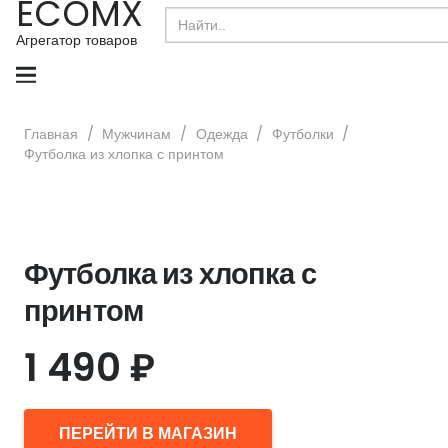
ECOMX
Search
for:
Агрегатор товаров
Главная
/
Мужчинам
/
Одежда
/
Футболки
/
Футболка из хлопка с принтом
Футболка из хлопка с
принтом
1 490
₽
ПЕРЕЙТИ В МАГАЗИН