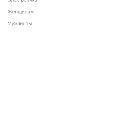
Женщинам
Мужчинам
Информация
Brands
Home
My Account
Shop
Главная
Контакты
О сервисе
Контакты