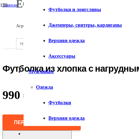
ECOMX
Главная
Футболки и лонгсливы
/
Мужчинам
О сервисе
/
Джемперы, свитеры, кардиганы
Агрегатор товаров
Одежда
/
Футболки
Search
Верхняя одежда
SEARCH
/
for:
Контакты
BUTTON
Футболка из хлопка с нагрудным карманом
Аксессуары
Футболка из хлопка с нагрудн
Мужчинам
Одежда
990
₽
Футболки
Верхняя одежда
ПЕРЕЙТИ В МАГАЗИН