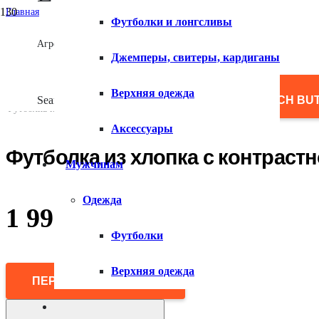
Главная
Футболки и лонгсливы
/
Женщинам
Агрегатор товаров
/
Джемперы, свитеры, кардиганы
Одежда
/
Футболки и лонгсливы
Верхняя одежда
/
Search for:
SEARCH BU
Футболка из хлопка с контрастной окантовкой
Аксессуары
Футболка из хлопка с контраст
Мужчинам
Одежда
1 999
₽
Футболки
Верхняя одежда
ПЕРЕЙТИ В МАГАЗИН