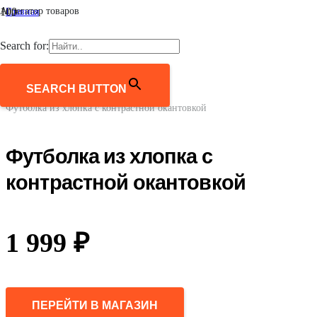
Агрегатор товаров
Главная
/
Женщинам
Search for:
/
Одежда
/
Футболки и лонгсливы
SEARCH BUTTON
/
Футболка из хлопка с контрастной окантовкой
Футболка из хлопка с
контрастной окантовкой
1 999
₽
ПЕРЕЙТИ В МАГАЗИН