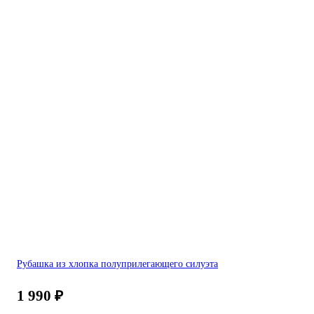
Рубашка из хлопка полуприлегающего силуэта
1 990
₽