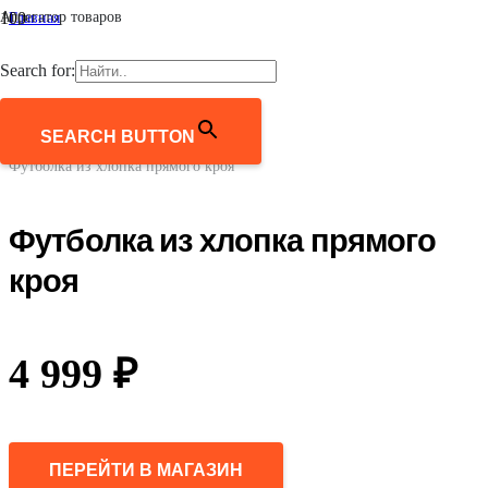
Агрегатор товаров
Главная
/
Мужчинам
Search for:
/
Одежда
/
Футболки
SEARCH BUTTON
/
Футболка из хлопка прямого кроя
Футболка из хлопка прямого
кроя
4 999
₽
ПЕРЕЙТИ В МАГАЗИН