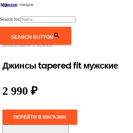
Агрегатор товаров
Главная
/
Мужчинам
Search for:
/
Одежда
/
Джинсы
SEARCH BUTTON
/
Джинсы tapered fit мужские
Джинсы tapered fit мужские
2 990
₽
ПЕРЕЙТИ В МАГАЗИН