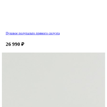
Пуховое полупальто прямого силуэта
26 990
₽