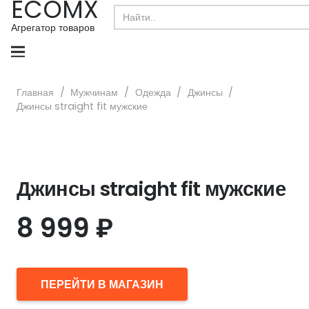
ECOMX
Search
for:
Агрегатор товаров
Главная
/
Мужчинам
/
Одежда
/
Джинсы
/
Джинсы straight fit мужские
Джинсы straight fit мужские
8 999
₽
ПЕРЕЙТИ В МАГАЗИН