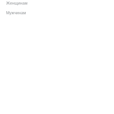
Женщинам
Мужчинам
Информация
Brands
Home
My Account
Shop
Главная
Контакты
О сервисе
Контакты
Отправить заявку