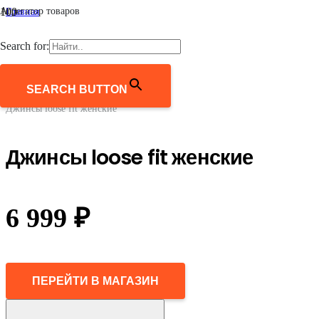
Агрегатор товаров
Главная
/
Женщинам
Search for:
/
Одежда
/
Джинсы
SEARCH BUTTON
/
Джинсы loose fit женские
Джинсы loose fit женские
6 999
₽
ПЕРЕЙТИ В МАГАЗИН