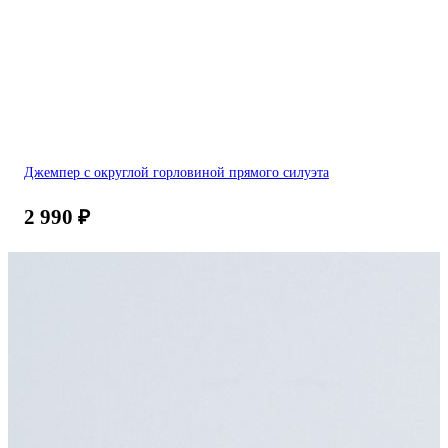
Джемпер с округлой горловиной прямого силуэта
2 990
₽