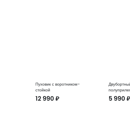
Пуховик с воротником-
Двубортны
стойкой
полуприле
12 990
₽
5 990