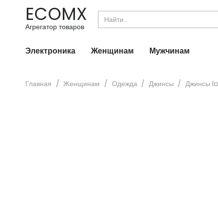
ECOMX
Search
for:
Агрегатор товаров
Электроника
Женщинам
Мужчинам
Главная
/
Женщинам
/
Одежда
/
Джинсы
/
Джинсы lo