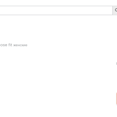
S
B
ose fit женские