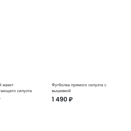
й жакет
Футболка прямого силуэта с
Ба
гающего силуэта
вышивкой
си
₽
1 490
₽
1