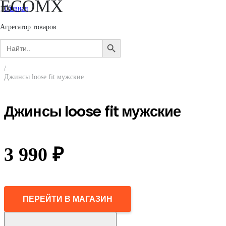
ECOMX
Главная
/
Мужчинам
Агрегатор товаров
/
Search
Одежда
SEARCH
for:
/
BUTTON
Джинсы
/
Джинсы loose fit мужские
Джинсы loose fit мужские
3 990
₽
ПЕРЕЙТИ В МАГАЗИН