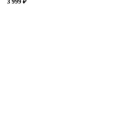
3 999
₽