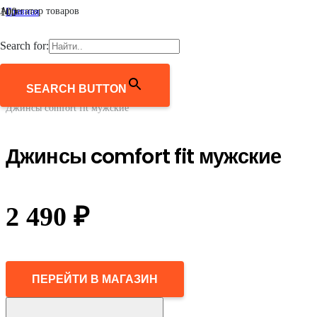
Агрегатор товаров
Главная
/
Мужчинам
Search for:
/
Одежда
/
Джинсы
SEARCH BUTTON
/
Джинсы comfort fit мужские
Джинсы comfort fit мужские
2 490
₽
ПЕРЕЙТИ В МАГАЗИН