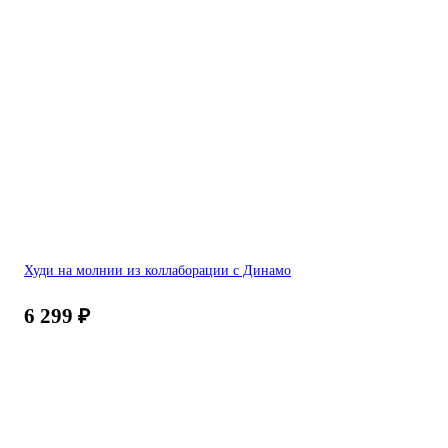
Худи на молнии из коллаборации с Динамо
6 299
₽