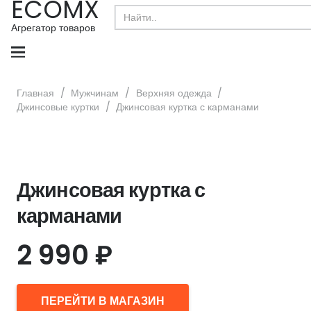
ECOMX
Search
for:
Агрегатор товаров
Главная
/
Мужчинам
/
Верхняя одежда
/
Джинсовые куртки
/
Джинсовая куртка с карманами
Джинсовая куртка с
карманами
2 990
₽
ПЕРЕЙТИ В МАГАЗИН