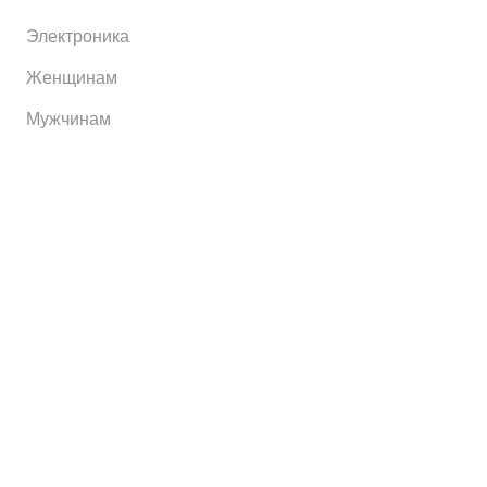
Электроника
Женщинам
Мужчинам
Информация
Brands
Home
My Account
Shop
Главная
Контакты
О сервисе