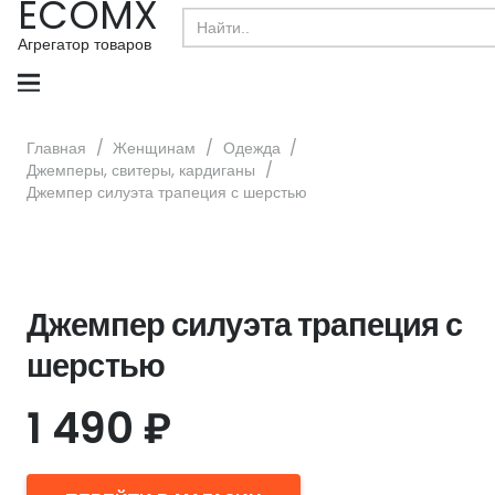
ECOMX
Search
for:
Агрегатор товаров
Главная
/
Женщинам
/
Одежда
/
Джемперы, свитеры, кардиганы
/
Джемпер силуэта трапеция с шерстью
Джемпер силуэта трапеция с
шерстью
1 490
₽