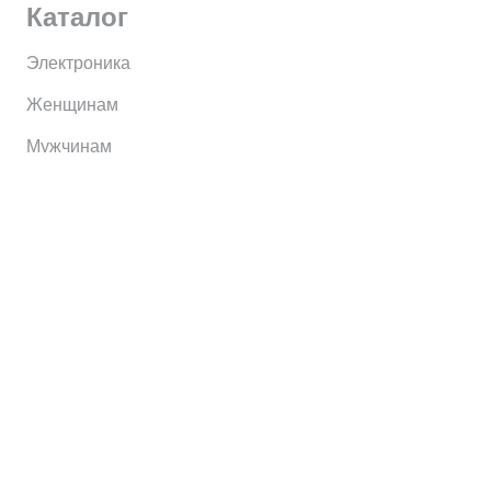
Каталог
Электроника
Женщинам
Мужчинам
Информация
Brands
Home
My Account
Shop
Главная
Контакты
О сервисе