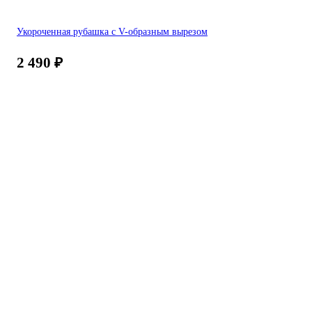
Укороченная рубашка с V-образным вырезом
2 490
₽