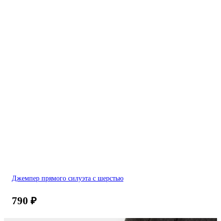
Джемпер прямого силуэта с шерстью
790
₽