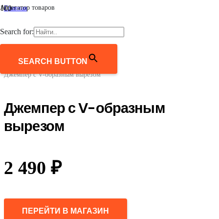
Агрегатор товаров
Главная
/
Женщинам
Search for:
/
Одежда
/
Джемперы, свитеры, кардиганы
SEARCH BUTTON
/
Джемпер с V-образным вырезом
Джемпер с V-образным
вырезом
2 490
₽
ПЕРЕЙТИ В МАГАЗИН