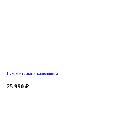
Пуховое пальто с капюшоном
25 990
₽