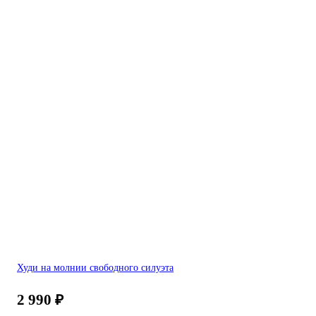
Худи на молнии свободного силуэта
2 990
₽