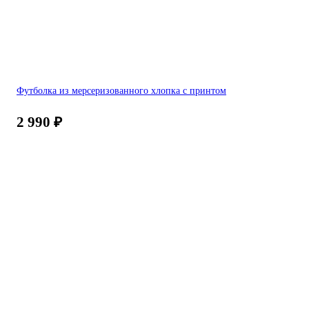
Футболка из мерсеризованного хлопка с принтом
2 990
₽