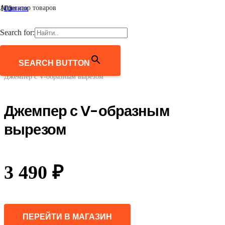
Агрегатор товаров
Главная
/
Женщинам
Search for:
/
Одежда
/
Джемперы, свитеры, кардиганы
SEARCH BUTTON
/
Джемпер с V-образным вырезом
Джемпер с V-образным
вырезом
3 490
₽
ПЕРЕЙТИ В МАГАЗИН