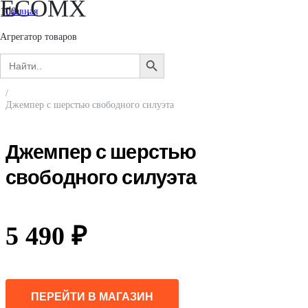
ECOMX
Главная
/
Женщинам
Агрегатор товаров
/
Search
Одежда
SEARCH
for:
/
BUTTON
Джемперы, свитеры, кардиганы
/
Джемпер с шерстью свободного силуэта
Джемпер с шерстью
свободного силуэта
5 490
₽
ПЕРЕЙТИ В МАГАЗИН