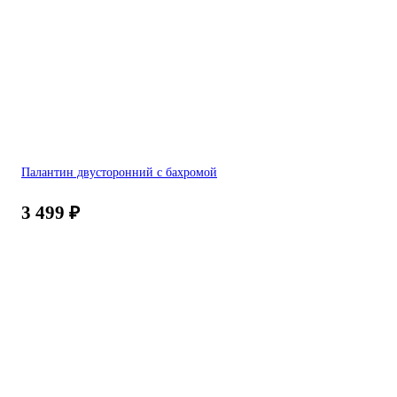
Палантин двусторонний с бахромой
3 499
₽