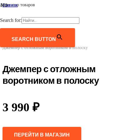
Агрегатор товаров
Главная
/
Женщинам
Search for:
/
Одежда
/
Джемперы, свитеры, кардиганы
SEARCH BUTTON
/
Джемпер с отложным воротником в полоску
Джемпер с отложным
воротником в полоску
3 990
₽
ПЕРЕЙТИ В МАГАЗИН