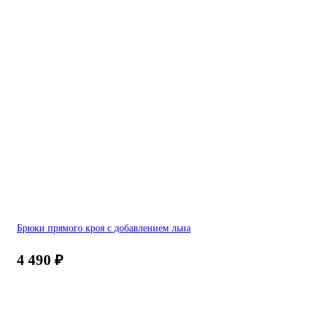
Брюки прямого кроя с добавлением льна
4 490
₽