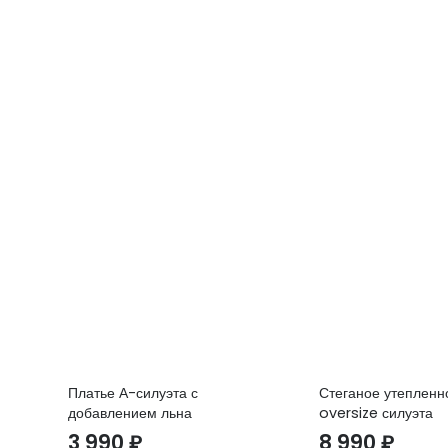
Платье А-силуэта с
Стеганое утепленн
добавлением льна
oversize силуэта
3 990
₽
8 990
₽