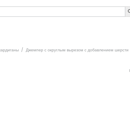
S
B
кардиганы
/
Джемпер с округлым вырезом с добавлением шерсти