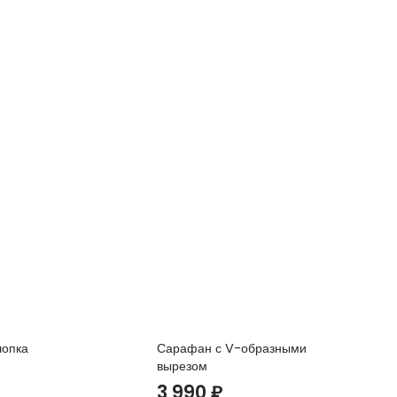
лопка
Сарафан с V-образными
По
вырезом
ка
3 990
₽
7