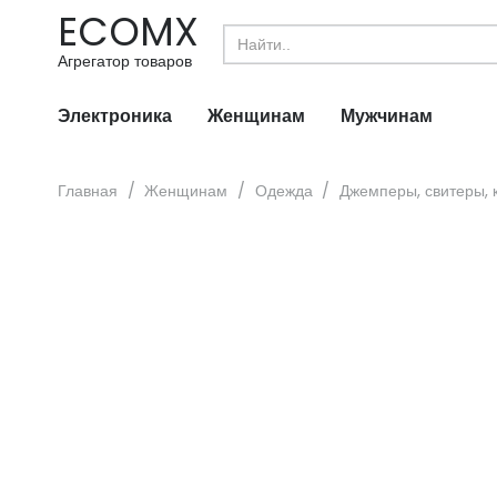
ECOMX
Search
for:
Агрегатор товаров
Электроника
Женщинам
Мужчинам
Главная
/
Женщинам
/
Одежда
/
Джемперы, свитеры, 