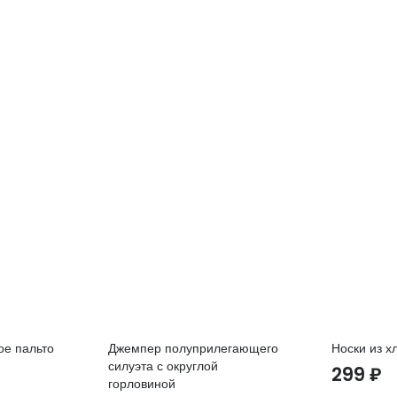
ое пальто
Джемпер полуприлегающего
Носки из х
силуэта с округлой
299
₽
горловиной