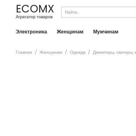
ECOMX
Search
for:
Агрегатор товаров
Электроника
Женщинам
Мужчинам
Главная
/
Женщинам
/
Одежда
/
Джемперы, свитеры, 