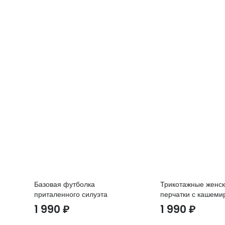
Базовая футболка
Трикотажные женс
приталенного силуэта
перчатки с кашеми
1 990
₽
1 990
₽