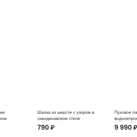
кие
Шапка из шерсти с узором в
Пуховое па
ром
скандинавском стиле
водонепро
790
₽
9 990