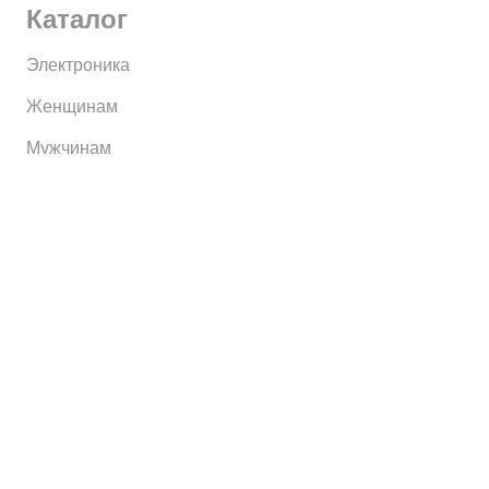
Каталог
Электроника
Женщинам
Мужчинам
Информация
Brands
Home
My Account
Shop
Главная
Контакты
О сервисе