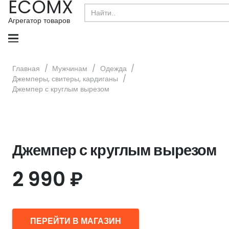
ECOMX
Search
for:
Агрегатор товаров
Главная
/
Мужчинам
/
Одежда
/
Джемперы, свитеры, кардиганы
/
Джемпер с круглым вырезом
Джемпер с круглым вырезом
2 990
₽
ПЕРЕЙТИ В МАГАЗИН