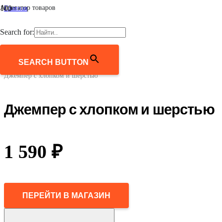
Агрегатор товаров
Главная
/
Мужчинам
Search for:
/
Одежда
/
Джемперы, свитеры, кардиганы
SEARCH BUTTON
/
Джемпер с хлопком и шерстью
Джемпер с хлопком и шерстью
1 590
₽
ПЕРЕЙТИ В МАГАЗИН