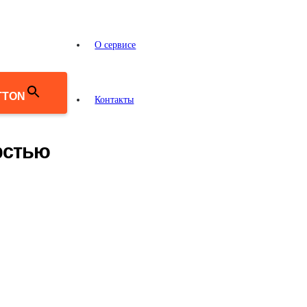
О сервисе
TTON
Контакты
рстью