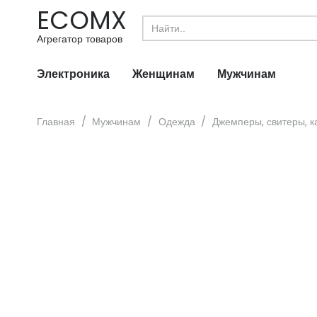
ECOMX
Search
for:
Агрегатор товаров
Электроника
Женщинам
Мужчинам
Главная
/
Мужчинам
/
Одежда
/
Джемперы, свитеры, к