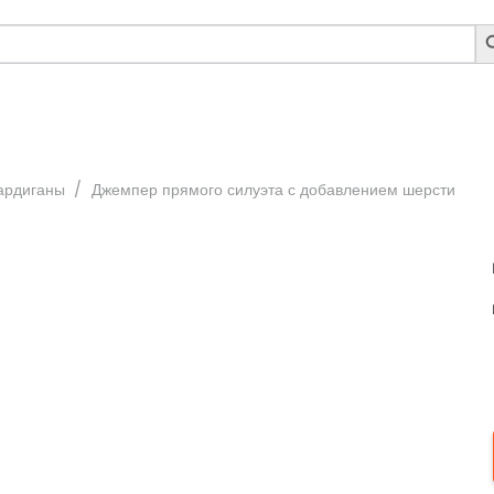
S
B
ардиганы
/
Джемпер прямого силуэта с добавлением шерсти