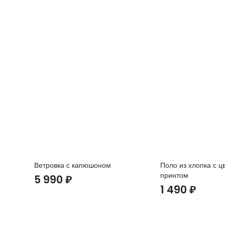
Ветровка с капюшоном
Поло из хлопка с 
принтом
5 990
₽
1 490
₽