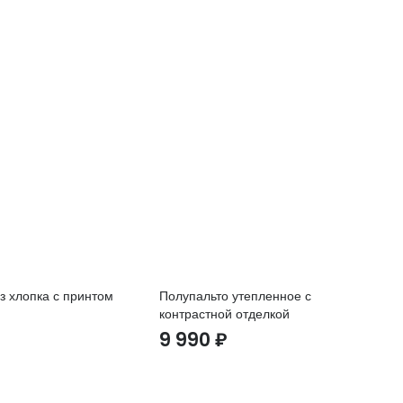
з хлопка с принтом
Полупальто утепленное с
Фу
контрастной отделкой
9
9 990
₽