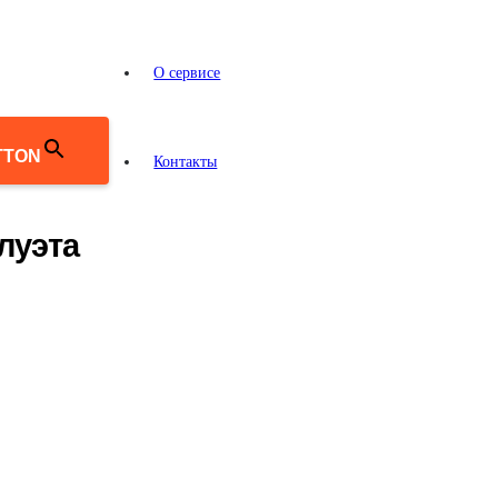
О сервисе
TTON
Контакты
луэта