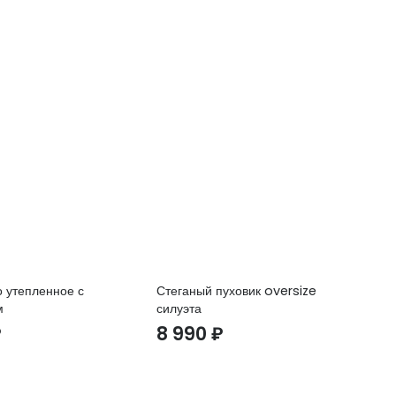
 утепленное с
Стеганый пуховик oversize
Фу
м
силуэта
си
₽
8 990
₽
9