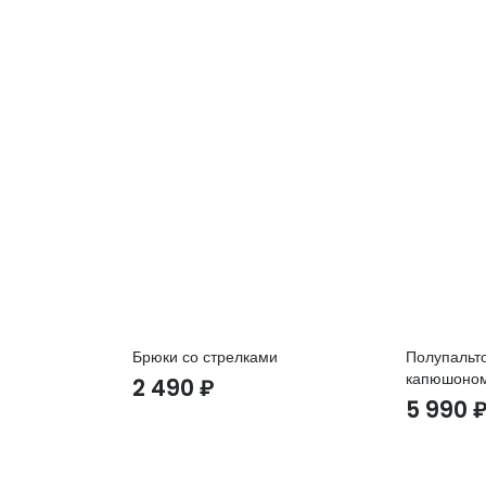
а
Брюки со стрелками
Полупальто
капюшоно
2 490
₽
5 990