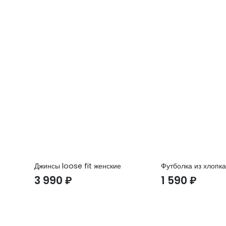
Джинсы loose fit женские
Футболка из хлопк
3 990
₽
1 590
₽