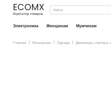
ECOMX
Search
for:
Агрегатор товаров
Электроника
Женщинам
Мужчинам
Главная
/
Женщинам
/
Одежда
/
Джемперы, свитеры, 