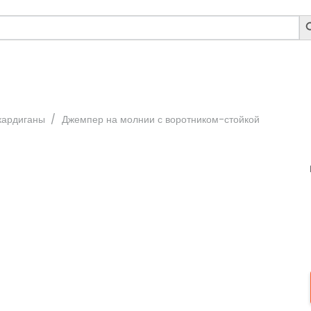
S
B
кардиганы
/
Джемпер на молнии с воротником-стойкой