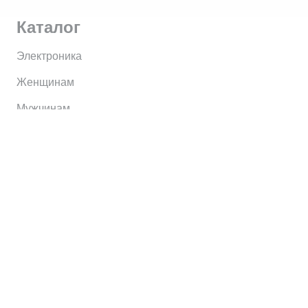
Каталог
Электроника
Женщинам
Мужчинам
Информация
Brands
Home
My Account
Shop
Главная
Контакты
О сервисе