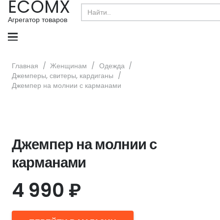
ECOMX
Search
for:
Агрегатор товаров
Главная
/
Женщинам
/
Одежда
/
Джемперы, свитеры, кардиганы
/
Джемпер на молнии с карманами
Джемпер на молнии с
карманами
4 990
₽