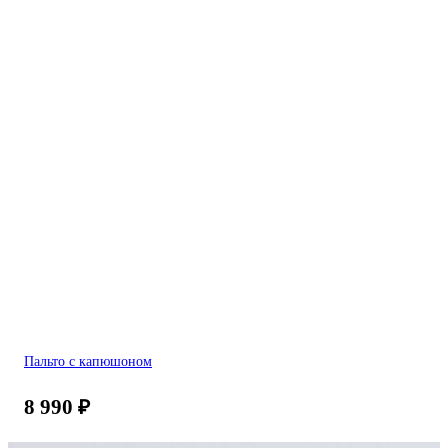
Пальто с капюшоном
8 990
₽