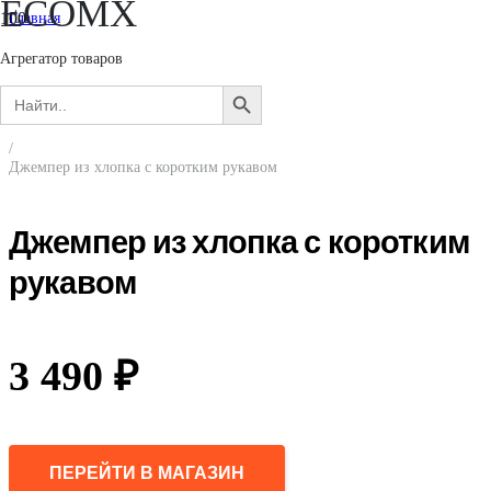
ECOMX
Главная
/
Женщинам
Агрегатор товаров
/
Search
Одежда
SEARCH
for:
/
BUTTON
Джемперы, свитеры, кардиганы
/
Джемпер из хлопка с коротким рукавом
Джемпер из хлопка с коротким
рукавом
3 490
₽
ПЕРЕЙТИ В МАГАЗИН