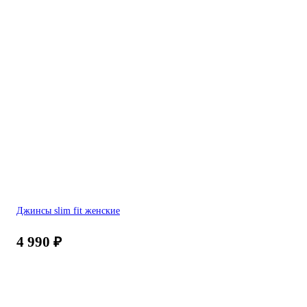
Джинсы slim fit женские
4 990
₽