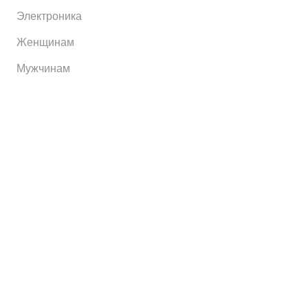
Электроника
Женщинам
Мужчинам
Информация
Brands
Home
My Account
Shop
Главная
Контакты
О сервисе
Контакты