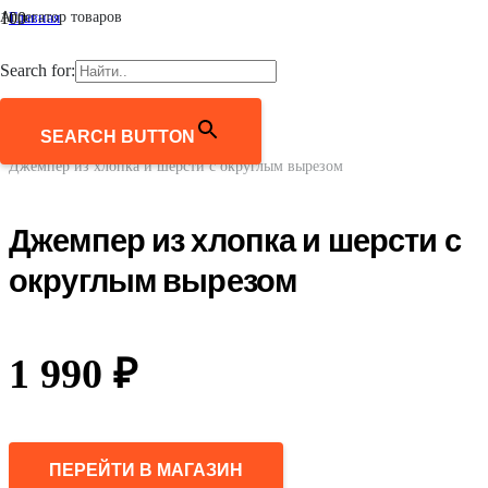
Агрегатор товаров
Главная
/
Мужчинам
Search for:
/
Одежда
/
Джемперы, свитеры, кардиганы
SEARCH BUTTON
/
Джемпер из хлопка и шерсти с округлым вырезом
Джемпер из хлопка и шерсти с
округлым вырезом
1 990
₽
ПЕРЕЙТИ В МАГАЗИН