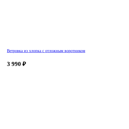
Ветровка из хлопка с отложным воротником
3 990
₽