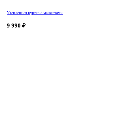
Утепленная куртка с манжетами
9 990
₽