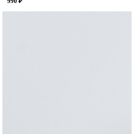
990
₽