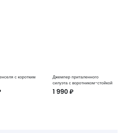
тенселя с коротким
Джемпер приталенного
Па
силуэта с воротником-стойкой
8
₽
1 990
₽