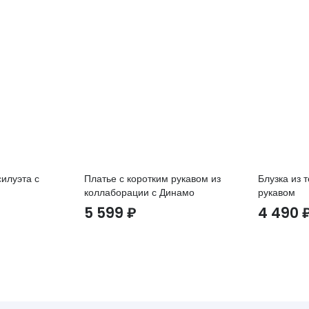
илуэта с
Платье с коротким рукавом из
Блузка из 
коллаборации с Динамо
рукавом
5 599
₽
4 490