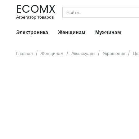
ECOMX
Search
for:
Агрегатор товаров
Электроника
Женщинам
Мужчинам
Главная
/
Женщинам
/
Аксессуары
/
Украшения
/
Це