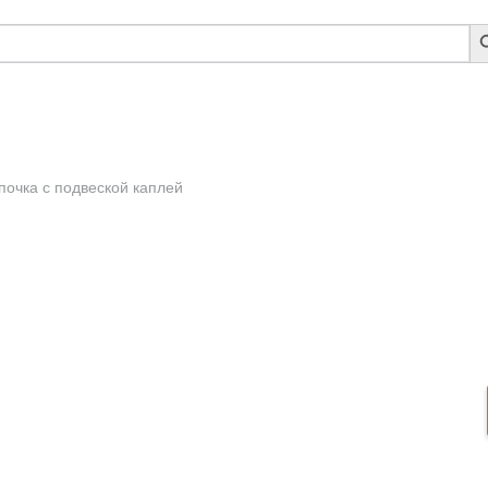
S
B
почка с подвеской каплей