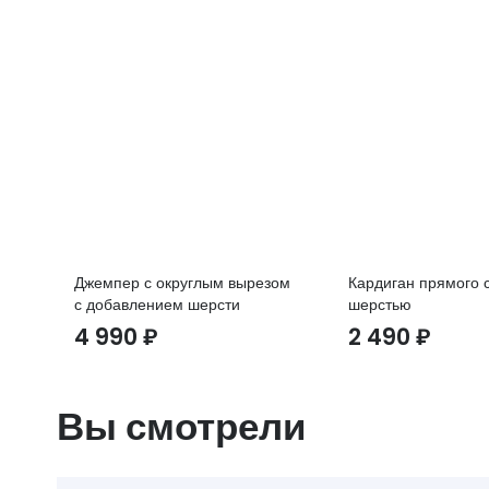
Джемпер с округлым вырезом
Кардиган прямого с
с добавлением шерсти
шерстью
4 990
₽
2 490
₽
Вы смотрели