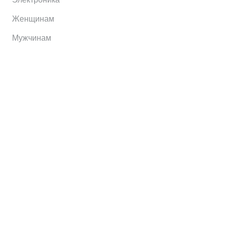
Женщинам
Мужчинам
Информация
Brands
Home
My Account
Shop
Главная
Контакты
О сервисе
Контакты