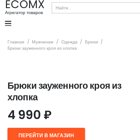
ECOMX
Search
for:
Агрегатор товаров
Главная
/
Мужчинам
/
Одежда
/
Брюки
/
Брюки зауженного кроя из хлопка
Брюки зауженного кроя из
хлопка
4 990
₽
ПЕРЕЙТИ В МАГАЗИН