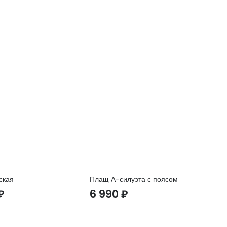
ская
Плащ А-силуэта с поясом
Са
сп
₽
6 990
₽
2