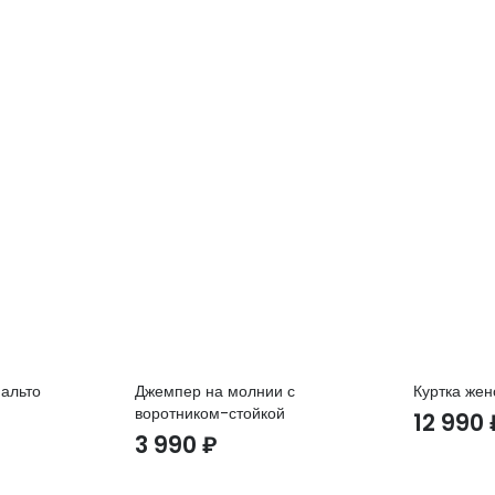
пальто
Джемпер на молнии с
Куртка жен
воротником-стойкой
12 990
3 990
₽