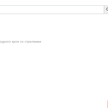
S
B
одного кроя со стрелками