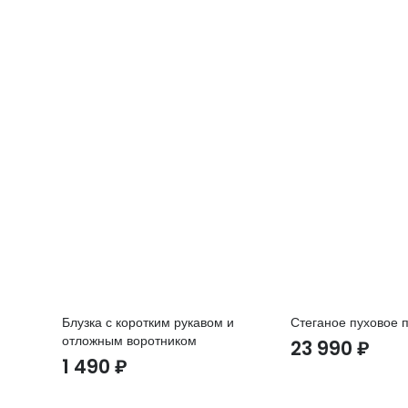
Блузка с коротким рукавом и
Стеганое пуховое 
отложным воротником
23 990
₽
1 490
₽