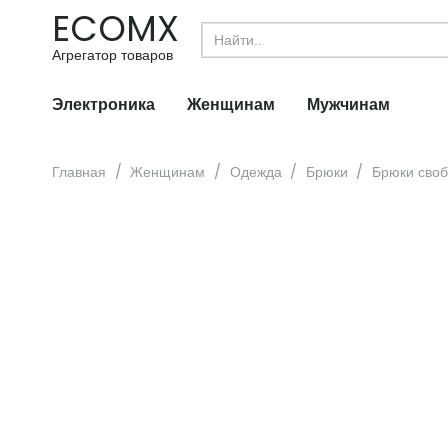
ECOMX
Search
for:
Агрегатор товаров
Электроника
Женщинам
Мужчинам
Главная
/
Женщинам
/
Одежда
/
Брюки
/
Брюки своб