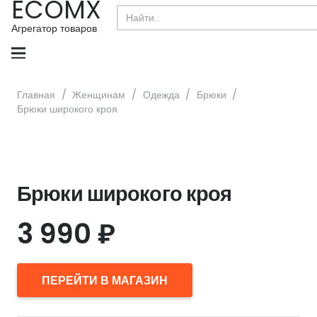
ECOMX
Search
for:
Агрегатор товаров
Главная
/
Женщинам
/
Одежда
/
Брюки
/
Брюки широкого кроя
Брюки широкого кроя
3 990
₽
ПЕРЕЙТИ В МАГАЗИН