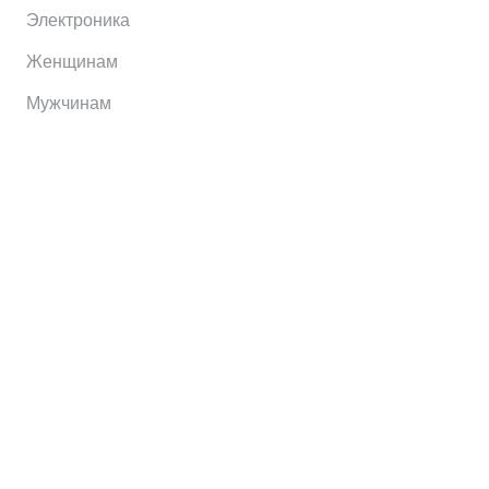
Электроника
Женщинам
Мужчинам
Информация
Brands
Home
My Account
Shop
Главная
Контакты
О сервисе
Контакты