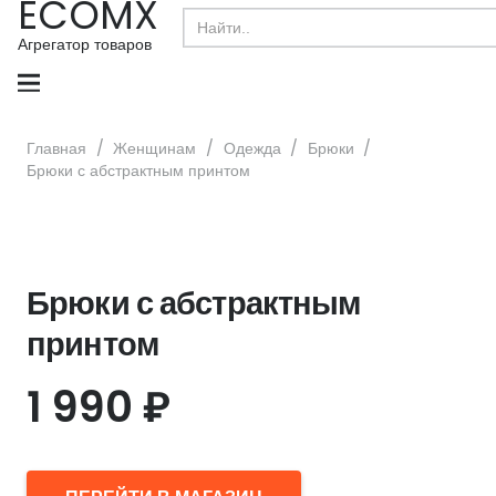
ECOMX
Search
for:
Агрегатор товаров
Главная
/
Женщинам
/
Одежда
/
Брюки
/
Брюки с абстрактным принтом
Брюки с абстрактным
принтом
1 990
₽