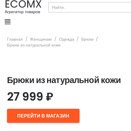
ECOMX
Search
for:
Агрегатор товаров
Главная
/
Женщинам
/
Одежда
/
Брюки
/
Брюки из натуральной кожи
Брюки из натуральной кожи
27 999
₽
ПЕРЕЙТИ В МАГАЗИН