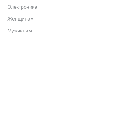
Электроника
Женщинам
Мужчинам
Информация
Brands
Home
My Account
Shop
Главная
Контакты
О сервисе
Контакты