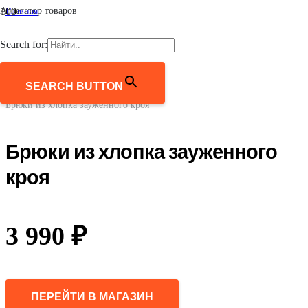
Агрегатор товаров
Главная
/
Мужчинам
Search for:
/
Одежда
/
Брюки
SEARCH BUTTON
/
Брюки из хлопка зауженного кроя
Брюки из хлопка зауженного
кроя
3 990
₽
ПЕРЕЙТИ В МАГАЗИН