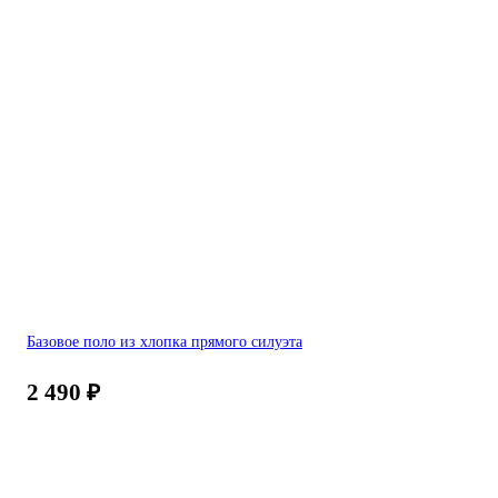
Базовое поло из хлопка прямого силуэта
2 490
₽