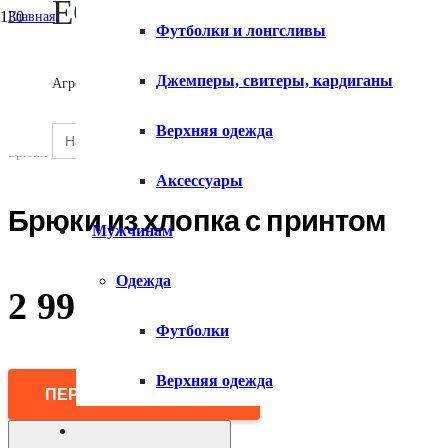
ECOMX
Главная
Футболки и лонгсливы
/
Женщинам
О сервисе
/
Джемперы, свитеры, кардиганы
Агрегатор товаров
Одежда
/
Брюки
Search
Верхняя одежда
SEARCH
/
for:
Контакты
BUTTON
Брюки из хлопка с принтом
Аксессуары
Брюки из хлопка с принтом
Мужчинам
Одежда
2 990
₽
Футболки
Верхняя одежда
ПЕРЕЙТИ В МАГАЗИН