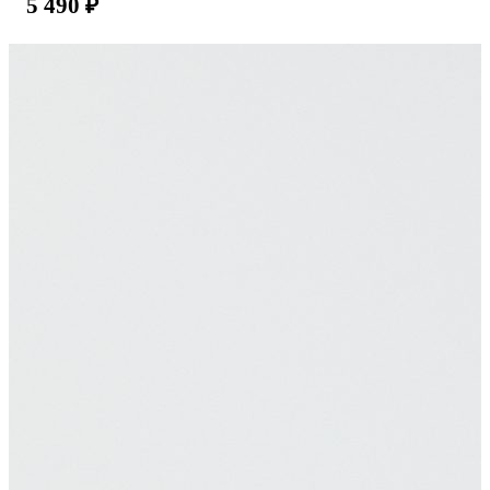
5 490
₽