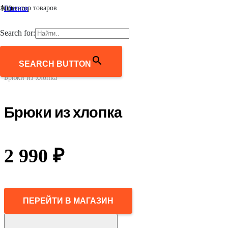
Агрегатор товаров
Главная
/
Мужчинам
Search for:
/
Одежда
/
Брюки
SEARCH BUTTON
/
Брюки из хлопка
Брюки из хлопка
2 990
₽
ПЕРЕЙТИ В МАГАЗИН