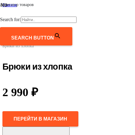
Агрегатор товаров
Главная
/
Мужчинам
Search for:
/
Одежда
/
Брюки
SEARCH BUTTON
/
Брюки из хлопка
Брюки из хлопка
2 990
₽
ПЕРЕЙТИ В МАГАЗИН