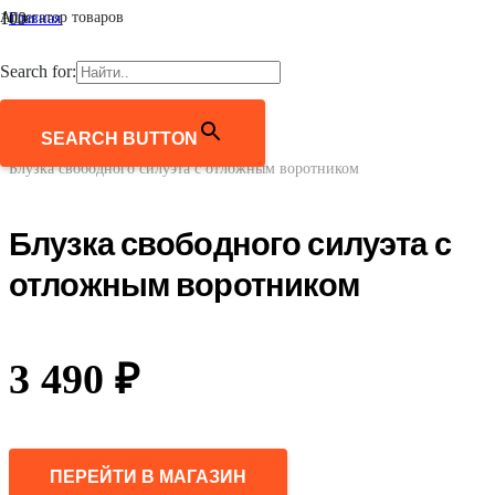
Агрегатор товаров
Главная
/
Женщинам
Search for:
/
Одежда
/
Блузки и рубашки
SEARCH BUTTON
/
Блузка свободного силуэта с отложным воротником
Блузка свободного силуэта с
отложным воротником
3 490
₽
ПЕРЕЙТИ В МАГАЗИН