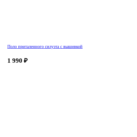
Поло приталенного силуэта с вышивкой
1 990
₽