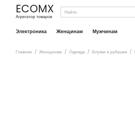
ECOMX
Search
for:
Агрегатор товаров
Электроника
Женщинам
Мужчинам
Главная
/
Женщинам
/
Одежда
/
Блузки и рубашки
/