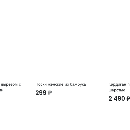
 вырезом с
Носки женские из бамбука
Кардиган п
ти
шерстью
299
₽
2 490