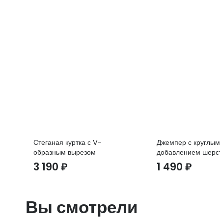
Стеганая куртка с V-
Джемпер с круглым
образным вырезом
добавлением шерс
3 190
₽
1 490
₽
Вы смотрели