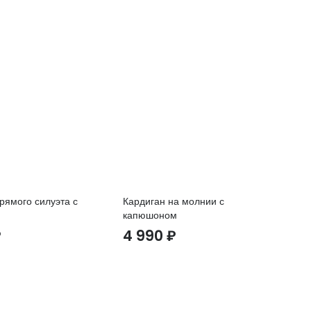
рямого силуэта с
Кардиган на молнии с
Дж
капюшоном
ру
₽
4 990
₽
2