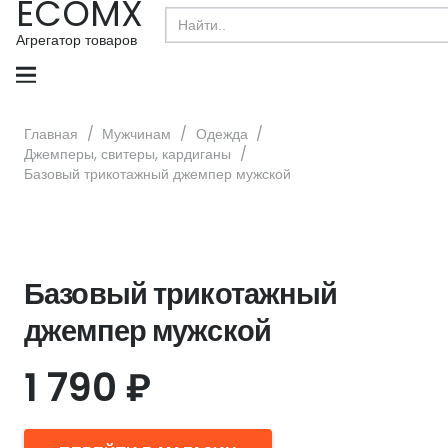
ECOMX
Search
for:
Агрегатор товаров
Главная
/
Мужчинам
/
Одежда
/
Джемперы, свитеры, кардиганы
/
Базовый трикотажный джемпер мужской
Базовый трикотажный
джемпер мужской
1 790
₽