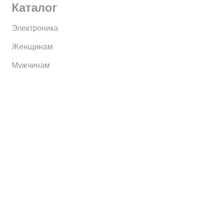
Каталог
Электроника
Женщинам
Мужчинам
Информация
Brands
Home
My Account
Shop
Главная
Контакты
О сервисе